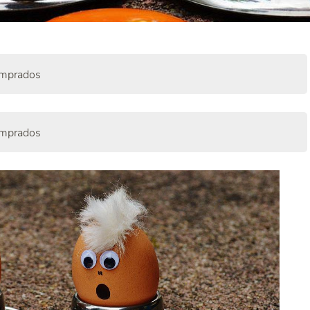
omprados
omprados