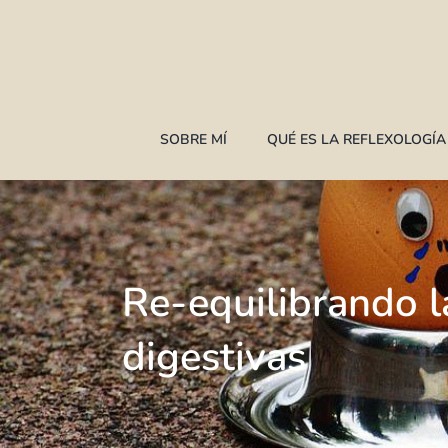
Saltar
al
contenido
SOBRE MÍ
QUÉ ES LA REFLEXOLOGÍ
Re-equilibrando l
digestivas