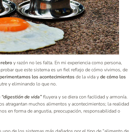
erebro
y razón no les falta. En mi experiencia como persona,
probar que este sistema es un fiel reflejo de cómo vivimos, de
perimentamos los acontecimientos
de la vida y
de cómo los
tre y eliminando lo que no.
e
“digestión de vida”
fluyera y se diera con facilidad y armonía.
e nos atragantan muchos alimentos y acontecimientos; la realidad
os en forma de angustia, preocupación, responsabilidad o
es uno de los sistemas más dañados por el tipo de “alimento de