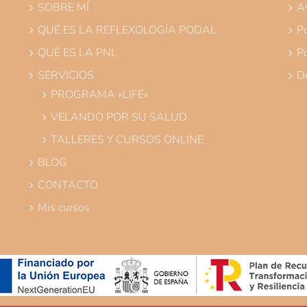
SOBRE MÍ
Av
QUÉ ES LA REFLEXOLOGÍA PODAL
Po
QUÉ ES LA PNL
Po
SERVICIOS
De
PROGRAMA «LIFE»
VELANDO POR SU SALUD
TALLERES Y CURSOS ONLINE
BLOG
CONTACTO
Mis cursos