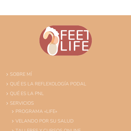
Usuario o correo electrónico
Contraseña
¿Has perdido tu contraseña?
SOBRE MÍ
Recuérdame
QUÉ ES LA REFLEXOLOGÍA PODAL
QUÉ ES LA PNL
SERVICIOS
PROGRAMA «LIFE»
VELANDO POR SU SALUD
TALLERES Y CURSOS ONLINE