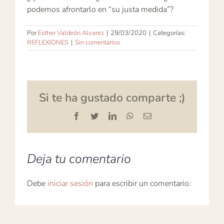
podemos afrontarlo en “su justa medida”?
Por
Esther Valdeón Alvarez
|
29/03/2020
|
Categorías:
REFLEXIONES
|
Sin comentarios
Si te ha gustado comparte ;)
Facebook
Twitter
LinkedIn
WhatsApp
Correo
electrónico
Deja tu comentario
Debe
iniciar sesión
para escribir un comentario.