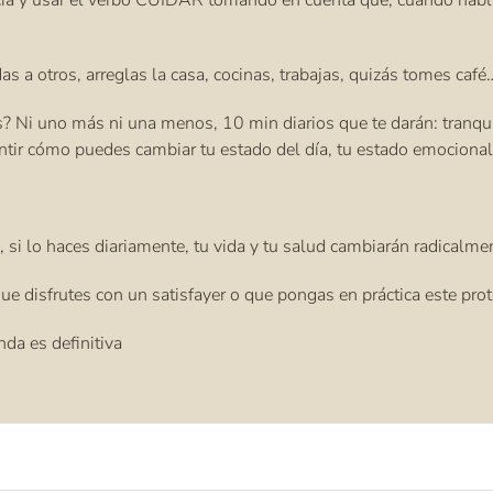
cia y usar el verbo CUIDAR tomando en cuenta que, cuando habla
a otros, arreglas la casa, cocinas, trabajas, quizás tomes café…
Ni uno más ni una menos, 10 min diarios que te darán: tranquil
 sentir cómo puedes cambiar tu estado del día, tu estado emocion
 si lo haces diariamente, tu vida y tu salud cambiarán radicalme
 que disfrutes con un satisfayer o que pongas en práctica este pro
da es definitiva