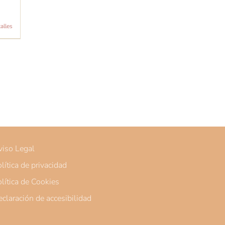
alles
iso Legal
lítica de privacidad
lítica de Cookies
claración de accesibilidad