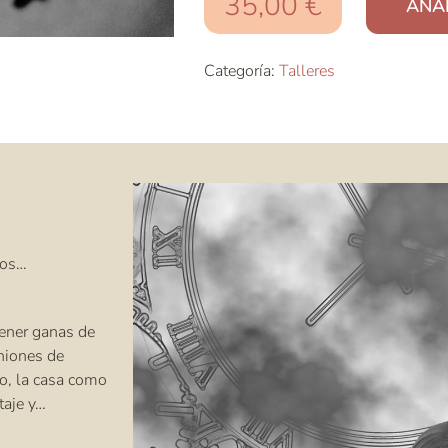
35,00
€
AÑA
Categoría:
Talleres
dos…
tener ganas de
uniones de
go, la casa como
taje y…