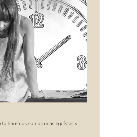
no lo hacemos somos unas egoístas y