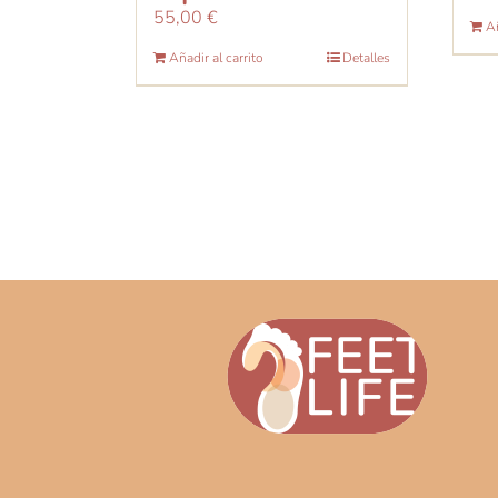
55,00
€
Añ
Añadir al carrito
Detalles