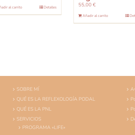
55,00
€
adir al carrito
Detalles
Añadir al carrito
Det
SOBRE MÍ
Av
QUÉ ES LA REFLEXOLOGÍA PODAL
Po
QUÉ ES LA PNL
Po
SERVICIOS
De
PROGRAMA «LIFE»