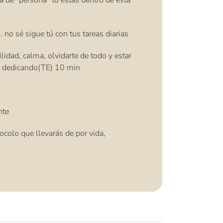
 de “persona” tú estás dentro de esta
 no sé sigue tú con tus tareas diarias
idad, calma, olvidarte de todo y estar
al dedicando(TE) 10 min
nte
tocolo que llevarás de por vida,