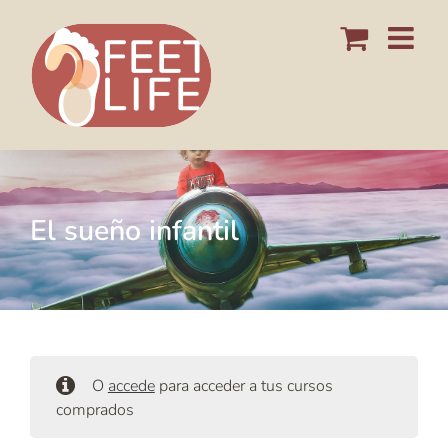
Saltar
al
contenido
El sueño infantil
O
accede
para acceder a tus cursos
comprados