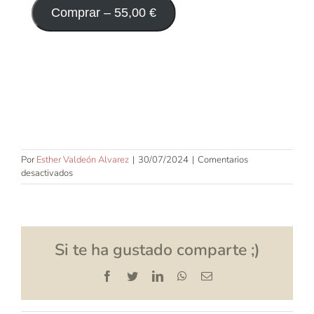
Comprar –
55,00
€
Por
Esther Valdeón Alvarez
|
30/07/2024
|
Comentarios
en
desactivados
El
sueño
infantil
Si te ha gustado comparte ;)
Facebook
Twitter
LinkedIn
WhatsApp
Correo
electrónico