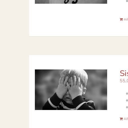
Aña
Si
55,
Aña