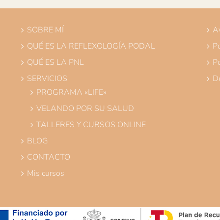
SOBRE MÍ
Av
QUÉ ES LA REFLEXOLOGÍA PODAL
Po
QUÉ ES LA PNL
Po
SERVICIOS
De
PROGRAMA «LIFE»
VELANDO POR SU SALUD
TALLERES Y CURSOS ONLINE
BLOG
CONTACTO
Mis cursos