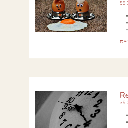
55,
Aña
Re
35,