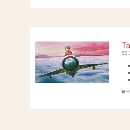
Ta
55,
Aña