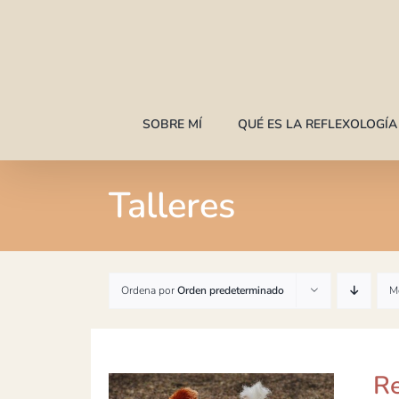
Saltar
al
contenido
SOBRE MÍ
QUÉ ES LA REFLEXOLOGÍ
Talleres
Ordena por
Orden predeterminado
M
Re