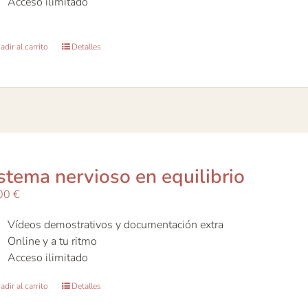
Acceso ilimitado
dir al carrito
Detalles
stema nervioso en equilibrio
00
€
Vídeos demostrativos y documentación extra
Online y a tu ritmo
Acceso ilimitado
dir al carrito
Detalles